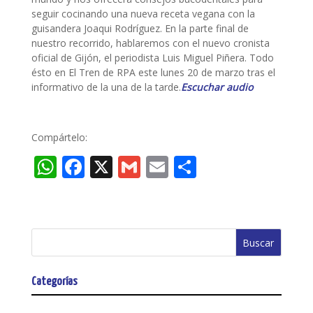
seguir cocinando una nueva receta vegana con la
guisandera Joaqui Rodríguez. En la parte final de
nuestro recorrido, hablaremos con el nuevo cronista
oficial de Gijón, el periodista Luis Miguel Piñera. Todo
ésto en El Tren de RPA este lunes 20 de marzo tras el
informativo de la una de la tarde.
Escuchar audio
Compártelo:
W
F
X
G
E
C
h
ac
m
m
o
at
e
ai
ai
m
s
b
l
l
p
A
o
ar
p
o
ti
Categorías
p
k
r