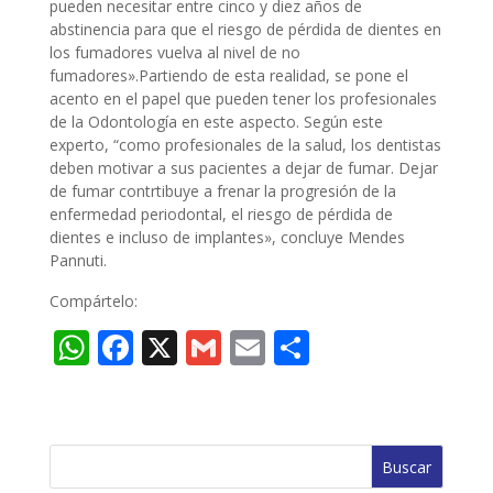
pueden necesitar entre cinco y diez años de
abstinencia para que el riesgo de pérdida de dientes en
los fumadores vuelva al nivel de no
fumadores».Partiendo de esta realidad, se pone el
acento en el papel que pueden tener los profesionales
de la Odontología en este aspecto. Según este
experto, “como profesionales de la salud, los dentistas
deben motivar a sus pacientes a dejar de fumar. Dejar
de fumar contrtibuye a frenar la progresión de la
enfermedad periodontal, el riesgo de pérdida de
dientes e incluso de implantes», concluye Mendes
Pannuti.
Compártelo:
W
F
X
G
E
C
h
ac
m
m
o
at
e
ai
ai
m
s
b
l
l
p
A
o
ar