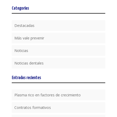
p
o
ti
Categorías
p
k
r
Destacadas
Más vale prevenir
Noticias
Noticias dentales
Entradas recientes
Plasma rico en factores de crecimiento
Contratos formativos